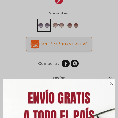
Variantes:
CANJEÁ ACÁ TUS MILLAS ITAÚ


Envíos

Cambios y Devoluciones
Medios de pago
Características