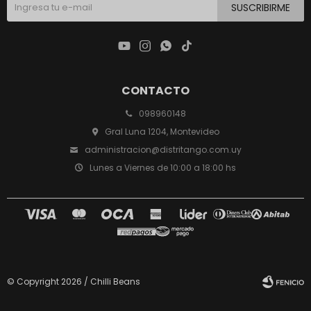
SUSCRIBIRME




CONTACTO
098960148
Gral Luna 1204, Montevideo
administracion@distritango.com.uy
Lunes a Viernes de 10:00 a 18:00 hs
© Copyright 2026 / Chilli Beans