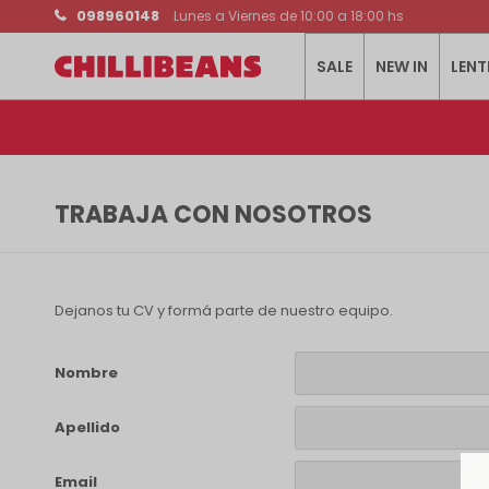
098960148
Lunes a Viernes de 10:00 a 18:00 hs
SALE
NEW IN
LENT
TRABAJA CON NOSOTROS
Dejanos tu CV y formá parte de nuestro equipo.
Nombre
Apellido
Email