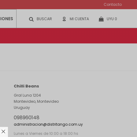
Contacto
IONES
UYU
0
Chilli Beans
Gral Luna 1204
Montevideo
,
Montevideo
Uruguay
098960148
administracion@distritango.com.uy

Lunes a Viernes de 10:00 a 18:00 hs