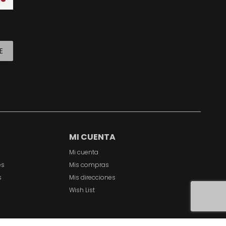
E
MI CUENTA
Mi cuenta
es
Mis compras
s
Mis direcciones
Wish List