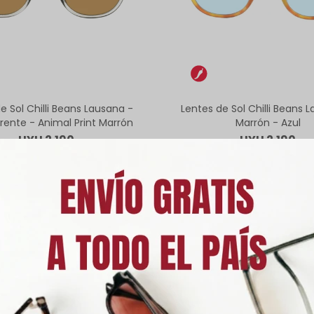
e Sol Chilli Beans Lausana -
Lentes de Sol Chilli Beans 
rente - Animal Print Marrón
Marrón - Azul
UYU
2.190
UYU
2.190