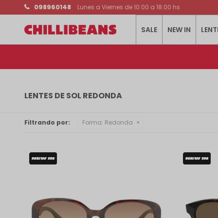
098960148
Lunes a Viernes de 10:00 a 18:00 hs
SALE
NEW IN
LENT
LENTES DE SOL REDONDA
Filtrando por:
Forma:
Redonda