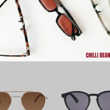
e Sol Chilli Beans Lausana -
Lentes de Sol Chilli Beans 
nimal Print - Violeta
Animal Print - Verd
UYU
2.190
UYU
2.190