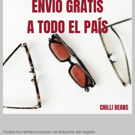
Descripción
Los lentes ofrecen protección 100 % UVA y UVB, protegiendo tus
ojos de los rayos dañinos del sol y reduciendo el riesgo de
desarrollar enfermedades oculares, además de contar con
tratamiento de polarización, haciendo las imágenes más claras
y, al mismo tiempo, proporcionando un aumento de comodidad
visual.
Todas las piezas tienen un diseño único y exclusivo, siempre con
un toque picante de música, moda, geek o arte. Hay lentes de sol
y armazones para que combine comodidad con estilo.
Todos los lentes incluyen un estuche de regalo.