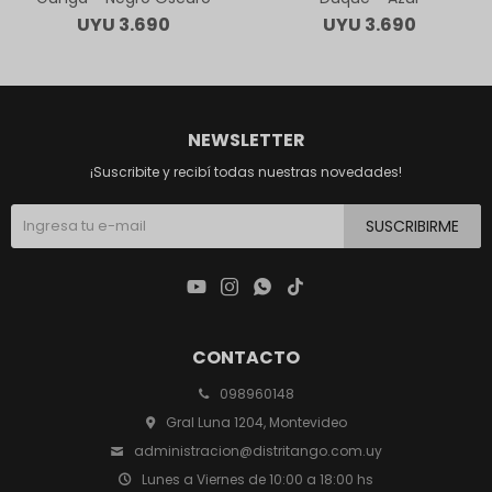
UYU
3.690
UYU
3.690
NEWSLETTER
¡Suscribite y recibí todas nuestras novedades!
SUSCRIBIRME




CONTACTO
098960148
Gral Luna 1204, Montevideo
administracion@distritango.com.uy
Lunes a Viernes de 10:00 a 18:00 hs