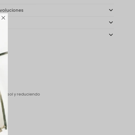
voluciones

ago
as
 del sol y reduciendo