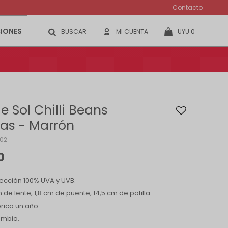
Contacto
IONES
UYU
0
e Sol Chilli Beans
as - Marrón
02
0
ección 100% UVA y UVB.
de lente, 1,8 cm de puente, 14,5 cm de patilla.
rica un año.
ambio.