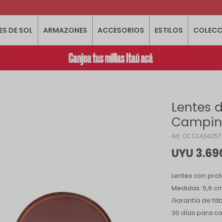
ES DE SOL
ARMAZONES
ACCESORIOS
ESTILOS
COLECC
Lentes d
Campin
OCCL424257
UYU
3.69
Lentes con prot
Medidas: 5,6 cm 
Garantía de fáb
30 días para c