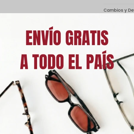
Cambios y De
Medios de p
Característic
Descripción
rotección 100 % UVA y UVB, protegiendo tus ojos de los rayos dañinos
ollar enfermedades oculares.
luyen un estuche de regalo.