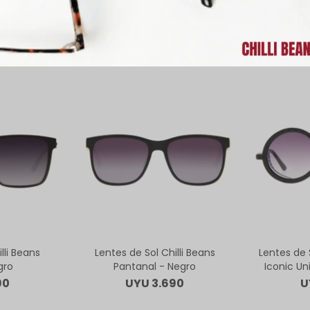
ODUCTOS QUE TE PUEDEN INTERE
lli Beans
Lentes de Sol Chilli Beans
Lentes de S
gro
Pantanal - Negro
Iconic Un
90
UYU
3.690
U