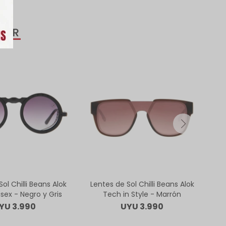
SAR
ol Chilli Beans Alok
Lentes de Sol Chilli Beans Alok
isex - Negro y Gris
Tech in Style - Marrón
C
YU
3.990
UYU
3.990