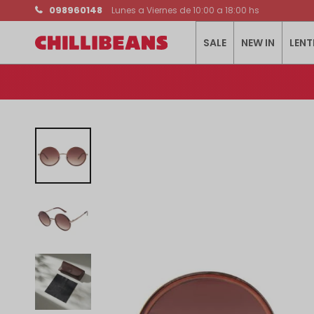
098960148
Lunes a Viernes de 10:00 a 18:00 hs
SALE
NEW IN
LENT