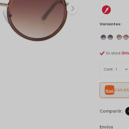
Variantes:
En stock
Últ
1
CANJEÁ 
Envíos