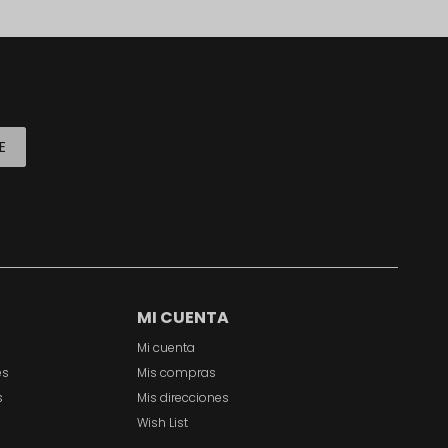
E
MI CUENTA
Mi cuenta
es
Mis compras
s
Mis direcciones
Wish List