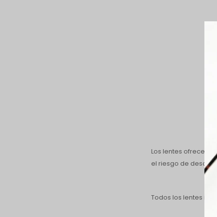
Los lentes ofrecen p
el riesgo de desarr
Todos los lentes inc