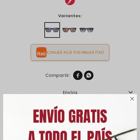
Variantes:
CANJEÁ ACÁ TUS MILLAS ITAÚ


Envíos

Cambios y Devoluciones
Medios de pago
Características