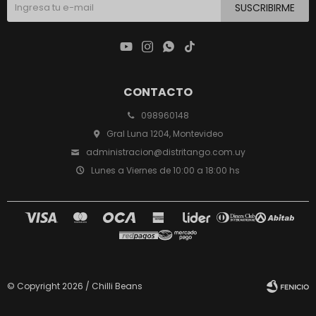
SUSCRIBIRME




CONTACTO
098960148
Gral Luna 1204, Montevideo
administracion@distritango.com.uy
Lunes a Viernes de 10:00 a 18:00 hs
© Copyright 2026 / Chilli Beans