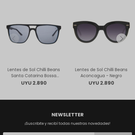
Lentes de Sol Chilli Beans
Lentes de Sol Chilli Beans
Santa Catarina Bossa
Aconcagua - Negro
Nova - Negro
UYU
2.890
UYU
2.890
NEWSLETTER
¡Suscribite y recibí todas nuestras novedades!