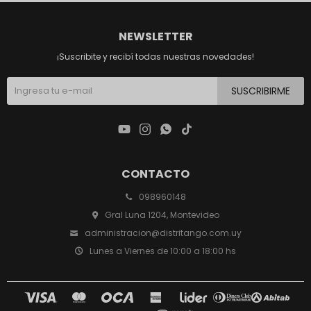
NEWSLETTER
¡Suscribite y recibí todas nuestras novedades!
SUSCRIBIRME




CONTACTO
098960148
Gral Luna 1204, Montevideo
administracion@distritango.com.uy
Lunes a Viernes de 10:00 a 18:00 hs