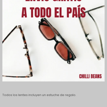
Descripción
Algunas inspiraciones fueron estructuras basadas en la
naturaleza orgánica, raíces más geométricas, colmenas y otros
elementos que utilizan la Secuencia de Fibonacci como método.
Descubre toda esta colección especial de Alok Nature Tech.
Los lentes ofrecen protección 100 % UVA y UVB, protegiendo tus
ojos de los rayos dañinos del sol y reduciendo el riesgo de
desarrollar enfermedades oculares.
Todos los lentes incluyen un estuche de regalo.