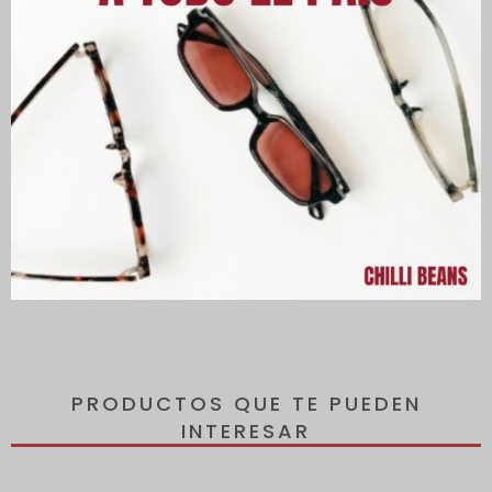
Fabricadas en policarbonato, que es un material resistente a
pequeños impactos. Lentes con 100% de protección contra los
rayos UVA y UVB, protegiendo tus ojos de los rayos nocivos del
sol. A demás están polarizados.
Puente en forma de “U” con soporte nasal incorporado y patillas
con la firma de la marca más picante, Chilli Beans.
Todos los lentes incluyen un estuche de regalo.
PRODUCTOS QUE TE PUEDEN
INTERESAR