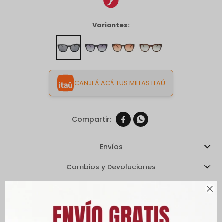
Variantes:
CANJEÁ ACÁ TUS MILLAS ITAÚ


Envíos
Cambios y Devoluciones
Medios de pago

Características