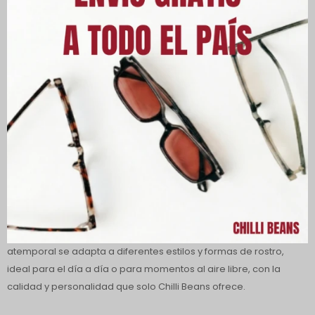
Descripción
Los lentes de sol redondos polarizados Chilli Beans para mujer
están hechos de policarbonato, un material ligero y resistente.
Lentes con protección 100% contra los rayos UVA y UVB,
protegiendo tus ojos de los dañinos rayos solares y reduciendo
el riesgo de desarrollar enfermedades oculares. Además, están
polarizados, lo que proporciona una imagen más nítida y, al
mismo tiempo, una mayor comodidad visual. Su diseño
atemporal se adapta a diferentes estilos y formas de rostro,
ideal para el día a día o para momentos al aire libre, con la
calidad y personalidad que solo Chilli Beans ofrece.