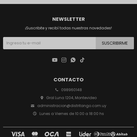
NEWSLETTER
¡Suscribite y recibí todas nuestras novedades!
SUSCRIBIRME




CONTACTO
098960148
Gral Luna 1204, Montevideo
administracion@distritango.com.uy
Lunes a Viernes de 10:00 a 18:00 hs