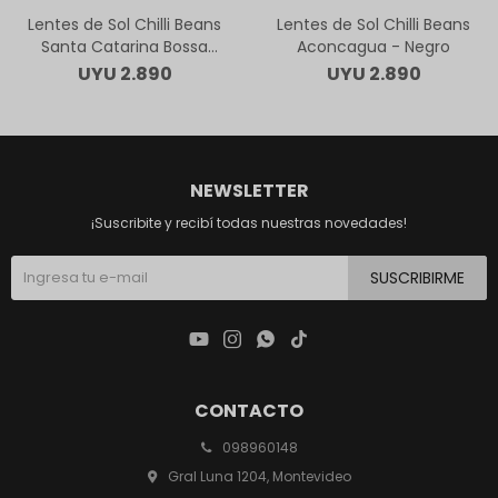
Lentes de Sol Chilli Beans
Lentes de Sol Chilli Beans
Santa Catarina Bossa
Aconcagua - Negro
Nova - Negro
UYU
2.890
UYU
2.890
NEWSLETTER
¡Suscribite y recibí todas nuestras novedades!
SUSCRIBIRME




CONTACTO
098960148
Gral Luna 1204, Montevideo