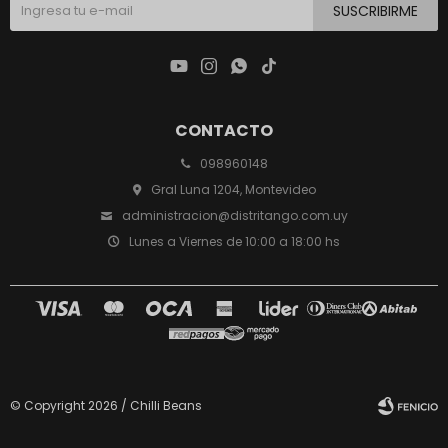
SUSCRIBIRME




CONTACTO
098960148
Gral Luna 1204, Montevideo
administracion@distritango.com.uy
Lunes a Viernes de 10:00 a 18:00 hs
© Copyright 2026 / Chilli Beans