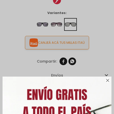
Variantes:
CANJEÁ ACÁ TUS MILLAS ITAÚ


Envíos

Cambios y Devoluciones
Medios de pago
Características