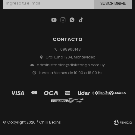
SUSCRIBIRME




CONTACTO
098960148
Gral Luna 1204, Montevideo
administracion@distritango.com.uy
Lunes a Viernes de 10:00 a 18:00 hs
© Copyright 2026 / Chilli Beans