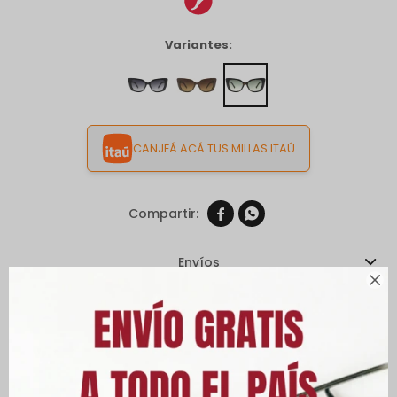
Variantes:
CANJEÁ ACÁ TUS MILLAS ITAÚ


Envíos

Cambios y Devoluciones
Medios de pago
Características