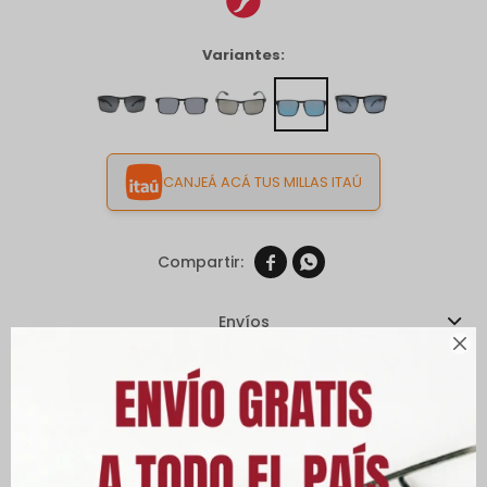
Variantes:
CANJEÁ ACÁ TUS MILLAS ITAÚ


Envíos

Cambios y Devoluciones
Medios de pago
Características