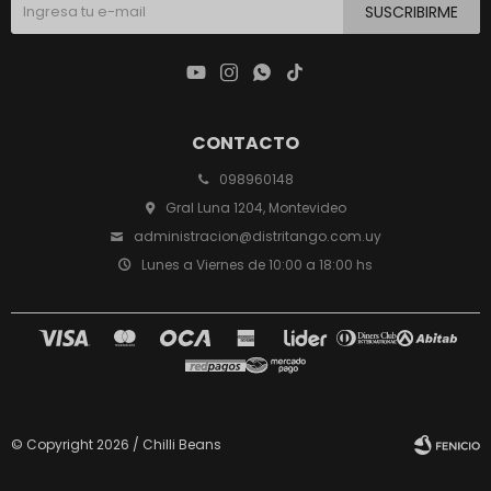
SUSCRIBIRME




CONTACTO
098960148
Gral Luna 1204, Montevideo
administracion@distritango.com.uy
Lunes a Viernes de 10:00 a 18:00 hs
© Copyright 2026 / Chilli Beans