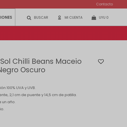
Contacto
IONES
UYU
0
 Sol Chilli Beans Maceio
Negro Oscuro
ión 100% UVA y UVB.
nte, 2,1 cm de puente y 14,5 cm de patilla.
a un año.
io.