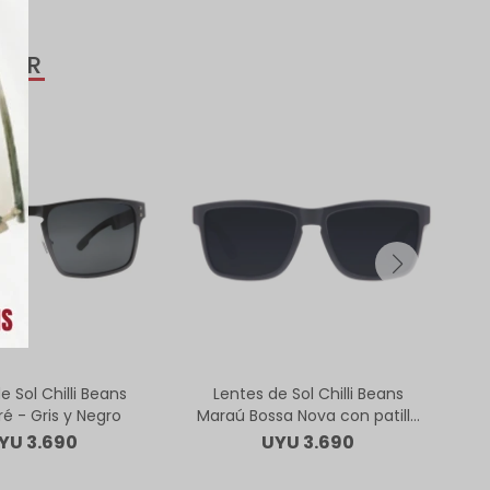
SAR
e Sol Chilli Beans
Lentes de Sol Chilli Beans
Le
é - Gris y Negro
Maraú Bossa Nova con patilla
intercambiable - Negro
YU
3.690
UYU
3.690
Oscuro