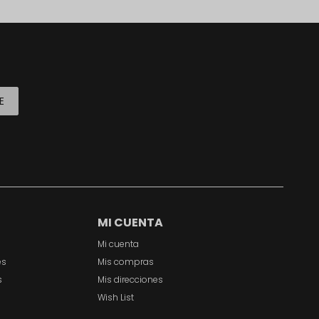
E
MI CUENTA
Mi cuenta
es
Mis compras
s
Mis direcciones
Wish List