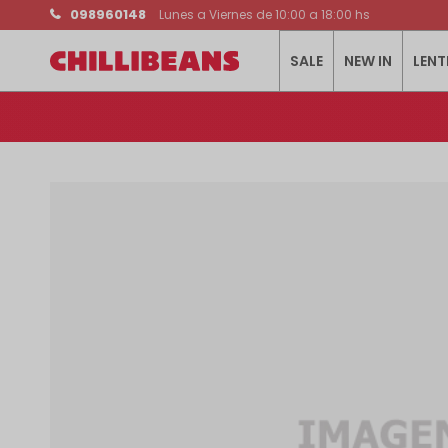
098960148
Lunes a Viernes de 10:00 a 18:00 hs
SALE
NEW IN
LENT