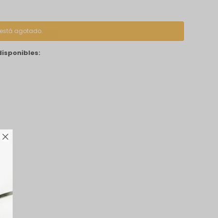
o está agotado.
disponibles:
