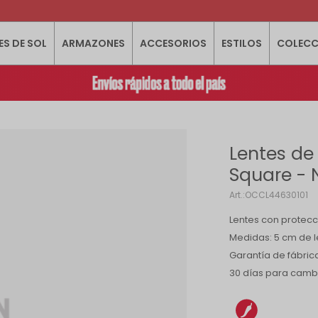
ES DE SOL
ARMAZONES
ACCESORIOS
ESTILOS
COLECC
Lentes de
Square - 
OCCL44630101
Lentes con protecc
Medidas: 5 cm de le
Garantía de fábric
30 días para camb