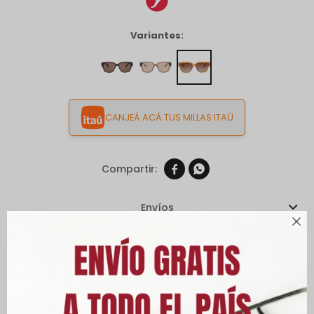
Variantes:
CANJEÁ ACÁ TUS MILLAS ITAÚ


Envíos

Cambios y Devoluciones
Medios de pago
Características