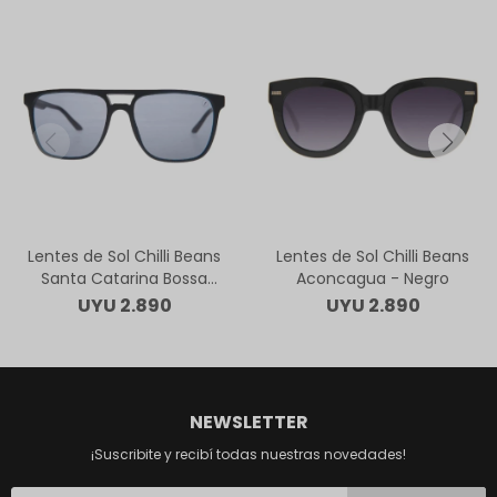
Lentes de Sol Chilli Beans
Lentes de Sol Chilli Beans
Santa Catarina Bossa
Aconcagua - Negro
Nova - Negro
UYU
2.890
UYU
2.890
NEWSLETTER
¡Suscribite y recibí todas nuestras novedades!