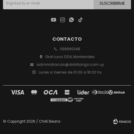
SUSCRIBIRME




CONTACTO
098960148
Gral Luna 1204, Montevideo
administracion@distritango.com.uy
Lunes a Viernes de 10:00 a 18:00 hs
© Copyright 2026 / Chilli Beans