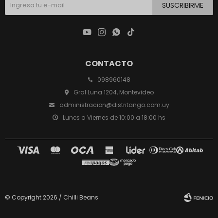
SUSCRIBIRME




CONTACTO
098960148
Gral Luna 1204, Montevideo
administracion@distritango.com.uy
Lunes a Viernes de 10:00 a 18:00 hs
© Copyright 2026 / Chilli Beans