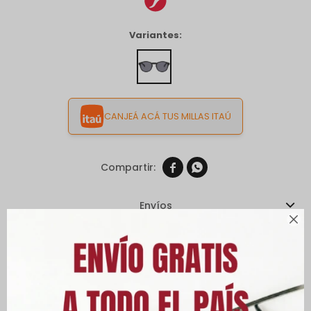
Variantes:
CANJEÁ ACÁ TUS MILLAS ITAÚ


Envíos

Cambios y Devoluciones
Medios de pago
Características