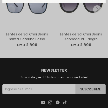
Lentes de Sol Chilli Beans
Lentes de Sol Chilli Beans
Santa Catarina Bossa
Aconcagua - Negro
Nova - Negro
UYU
2.890
UYU
2.890
NEWSLETTER
¡Suscribite y recibí todas nuestras novedades!
SUSCRIBIRME



