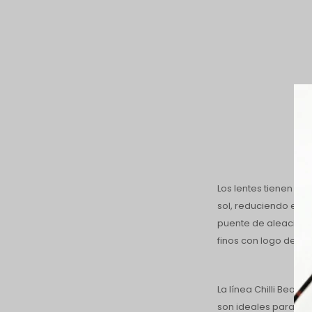
Los lentes tienen 10
sol, reduciendo el r
puente de aleación 
finos con logo de pi
La línea Chilli Bean
son ideales para qui