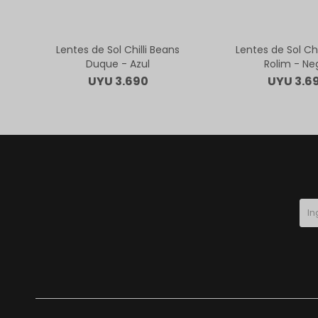
Lentes de Sol Chilli Beans
Lentes de Sol Chi
Duque - Azul
Rolim - Ne
UYU
3.690
UYU
3.6