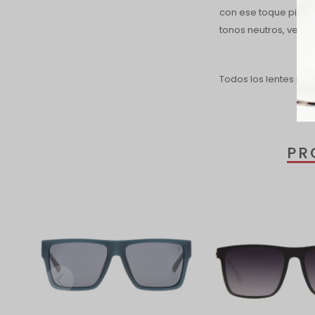
con ese toque picant
tonos neutros, versá
Todos los lentes inc
PR