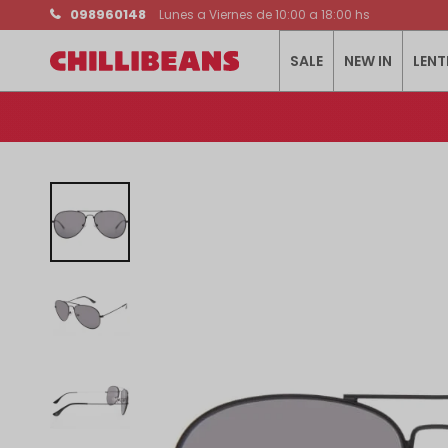
098960148
Lunes a Viernes de 10:00 a 18:00 hs
SALE
NEW IN
LENT