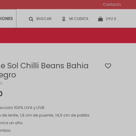
Contacto
IONES
UYU
0
e Sol Chilli Beans Bahia
Negro
1
0
ección 100% UVA y UVB.
de lente, 1,6 cm de puente, 14,5 cm de patilla.
rica un año.
ambio.