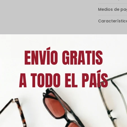
Medios de p
Característic
Descripción
0% de protección contra los rayos UVA y UVB, protegiendo tus ojos de 
iesgo de desarrollar enfermedades oculares. En la parte frontal inse
metálica y soporte nasal de silicona, aportando mayor comodidad. T
miento.
s Classics es un éxito de ventas diseñado para complacer todos los gu
enes valoran la practicidad y las piezas únicas, con un diseño clásic