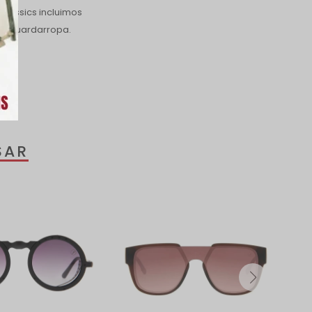
Classics incluimos
 tu guardarropa.
SAR