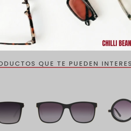
e para ti, siempre está de moda. En la paleta de colores de la Línea 
tiles y colores de temporada, todo para combinar con las piezas de
luyen un estuche de regalo.
ODUCTOS QUE TE PUEDEN INTERE