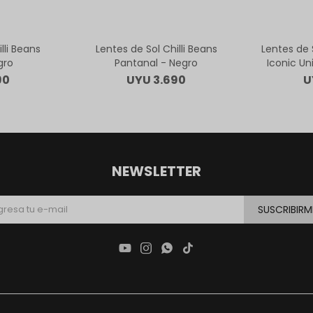
lli Beans
Lentes de Sol Chilli Beans
Lentes de S
gro
Pantanal - Negro
Iconic Un
90
UYU
3.690
U
NEWSLETTER
SUSCRIBIRM



