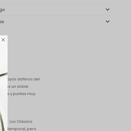
ago
as

los rayos dañinos del
rtamos un doble
allos y puntas muy
stos. Los Classics
o y atemporal, pero