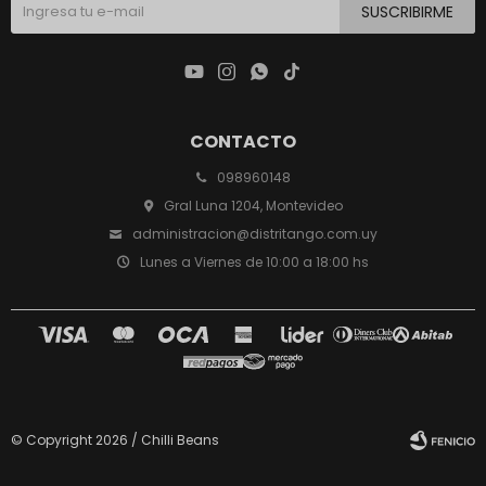
SUSCRIBIRME




CONTACTO
098960148
Gral Luna 1204, Montevideo
administracion@distritango.com.uy
Lunes a Viernes de 10:00 a 18:00 hs
© Copyright 2026 / Chilli Beans