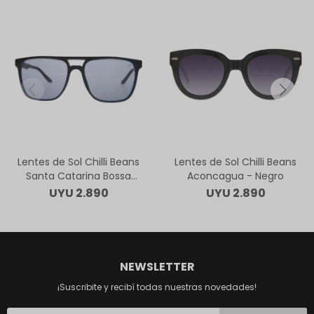
Lentes de Sol Chilli Beans
Lentes de Sol Chilli Beans
Santa Catarina Bossa
Aconcagua - Negro
Nova - Negro
UYU
2.890
UYU
2.890
NEWSLETTER
¡Suscribite y recibí todas nuestras novedades!