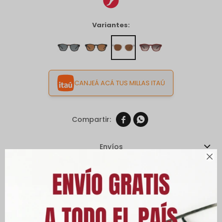
Variantes:
CANJEÁ ACÁ TUS MILLAS ITAÚ


Envíos

Cambios y Devoluciones
Medios de pago
Características