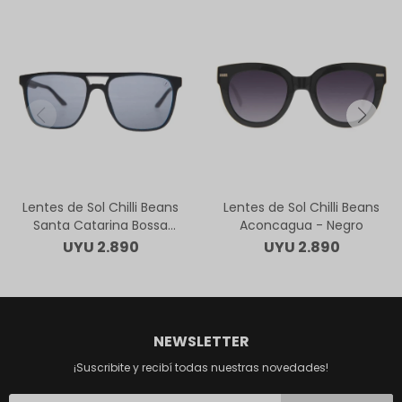
Lentes de Sol Chilli Beans
Lentes de Sol Chilli Beans
Santa Catarina Bossa
Aconcagua - Negro
Nova - Negro
UYU
2.890
UYU
2.890
NEWSLETTER
¡Suscribite y recibí todas nuestras novedades!