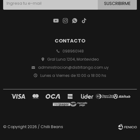
SUSCRIBIRME




CONTACTO
098960148
Gral Luna 1204, Montevideo
administracion@distritango.com.uy
Lunes a Viernes de 10:00 a 18:00 hs
© Copyright 2026 / Chilli Beans