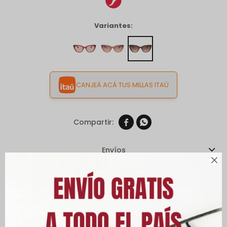
Variantes:
CANJEÁ ACÁ TUS MILLAS ITAÚ


Envíos

Cambios y Devoluciones
Medios de pago
Características