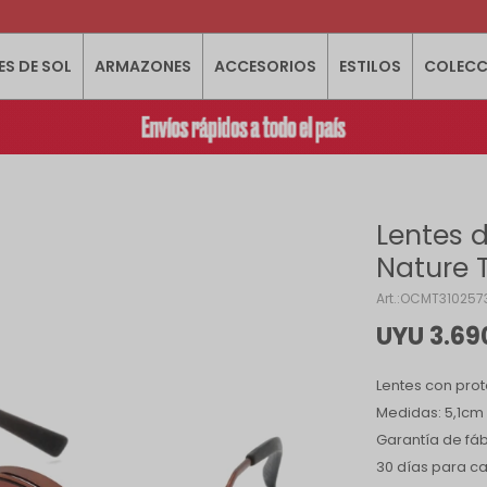
ES DE SOL
ARMAZONES
ACCESORIOS
ESTILOS
COLECC
Lentes d
Nature 
OCMT310257
UYU
3.69
Lentes con prot
Medidas: 5,1cm 
Garantía de fáb
30 días para c