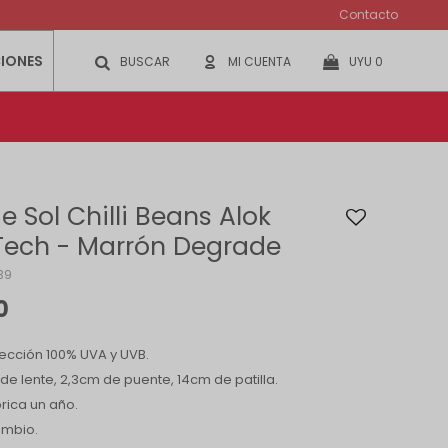
Contacto
IONES
UYU
0
e Sol Chilli Beans Alok
Tech - Marrón Degrade
39
0
ección 100% UVA y UVB.
de lente, 2,3cm de puente, 14cm de patilla.
rica un año.
ambio.