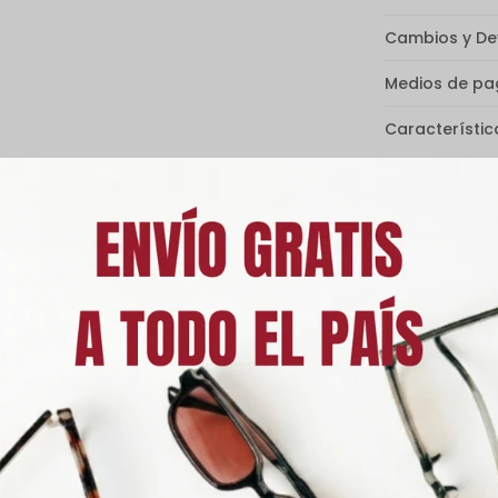
Cambios y De
Medios de p
Característic
Descripción
ture Tech se centra en la unión de la naturaleza y la tecnología, cr
dondos unisex Alok Nature Tech están fabricados con una mezcla de 
este modelo son los auriculares que Alok usa en todas sus actuacione