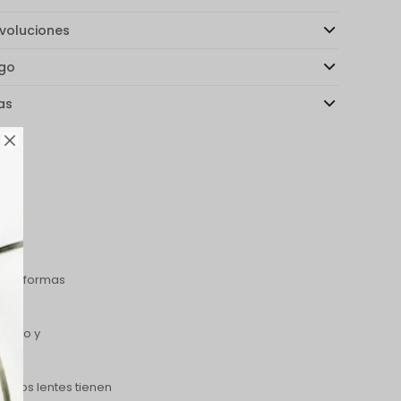
voluciones
ago
as

eando formas
acero y
s. Los lentes tienen