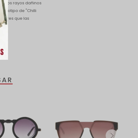
 de los rayos dañinos
logotipo de "Chilli
culares que las
SAR