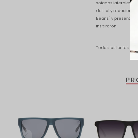
solapas laterales pe
del sol y reduciendo 
Beans" y presentan l
inspiraron.
Todos los lentes inc
PR