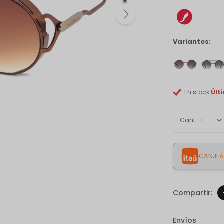
Variantes:
En stock
Últ
1
CANJEÁ 
Envíos