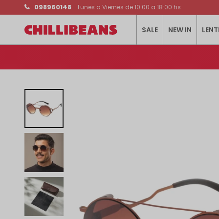
098960148
Lunes a Viernes de 10:00 a 18:00 hs
SALE
NEW IN
LENT