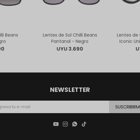
lli Beans
Lentes de Sol Chilli Beans
Lentes de S
gro
Pantanal - Negro
Iconic Un
90
UYU
3.690
U
NEWSLETTER
SUSCRIBIRM



