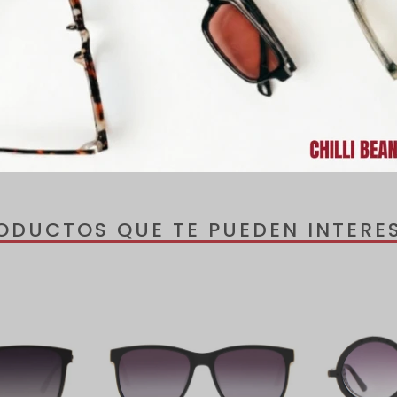
rforadas y ofrecen protección 100 % UVA y UVB, protegiendo los ojos
el riesgo de desarrollar enfermedades oculares. Las patillas lucen el 
íneas perfectas y audaces, siguiendo fielmente el diseño de los auri
luyen un estuche de regalo.
ODUCTOS QUE TE PUEDEN INTERE