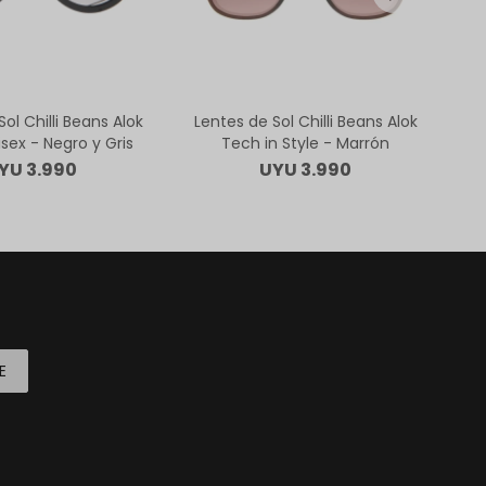
ol Chilli Beans Alok
Lentes de Sol Chilli Beans Alok
isex - Negro y Gris
Tech in Style - Marrón
C
YU
3.990
UYU
3.990
E