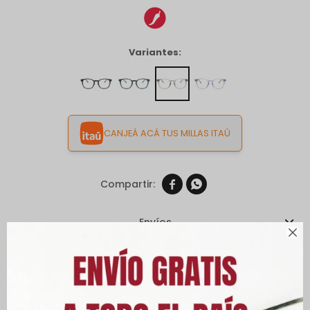
Variantes:
CANJEÁ ACÁ TUS MILLAS ITAÚ


Envíos

Cambios y Devoluciones
Medios de pago
Características