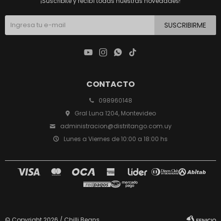
¡Suscribite y recibí todas nuestras novedades!
SUSCRIBIRME




CONTACTO
098960148
Gral Luna 1204, Montevideo
administracion@distritango.com.uy
Lunes a Viernes de 10:00 a 18:00 hs
© Copyright 2026 / Chilli Beans