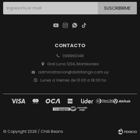
SUSCRIBIRME




CONTACTO
098960148
Gral Luna 1204, Montevideo
administracion@distritango.com.uy
Lunes a Viernes de 10:00 a 18:00 hs
© Copyright 2026 / Chilli Beans