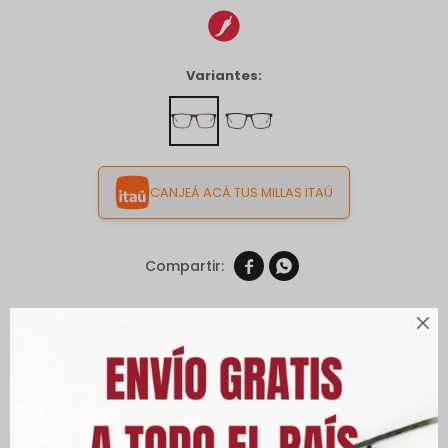
Variantes:
CANJEÁ ACÁ TUS MILLAS ITAÚ


Envíos

Cambios y Devoluciones
Medios de pago
Características