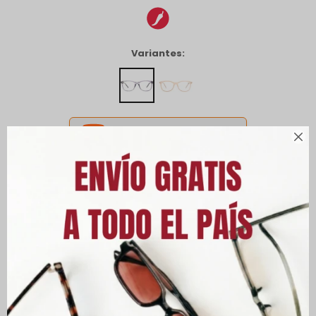
Variantes:
CANJEÁ ACÁ TUS MILLAS ITAÚ



Envíos
Cambios y Devoluciones
Medios de pago
Características