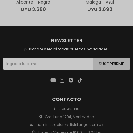
Alicante - Negro
Málaga - Azul
UYU
3.690
UYU
3.690
NEWSLETTER
¡Suscribite y recibí todas nuestras novedades!
SUSCRIBIRME




CONTACTO
098960148
Gral Luna 1204, Montevideo
administracion@distritango.com.uy
Lunes a Viernes de 10:00 a 18:00 hs