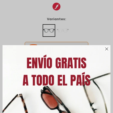
Variantes:
CANJEÁ ACÁ TUS MILLAS ITAÚ



Envíos
Cambios y Devoluciones
Medios de pago
Características