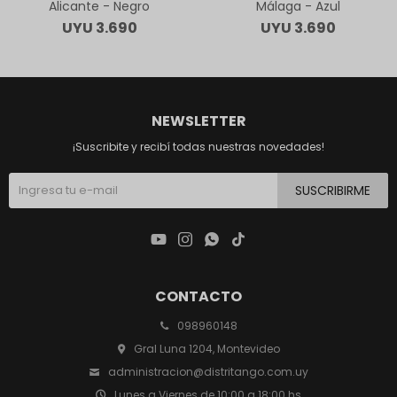
Alicante - Negro
Málaga - Azul
UYU
3.690
UYU
3.690
NEWSLETTER
¡Suscribite y recibí todas nuestras novedades!
SUSCRIBIRME




CONTACTO
098960148
Gral Luna 1204, Montevideo
administracion@distritango.com.uy
Lunes a Viernes de 10:00 a 18:00 hs