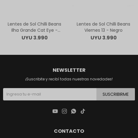
Lentes de Sol Chilli Beans
Lentes de Sol Chilli Beans
Ilha Grande Cat Eye -
Viernes 13 - Negro
Animal Print
UYU
3.990
UYU
3.990
NEWSLETTER
¡Suscribite y recibí todas nuestras novedades!
SUSCRIBIRME




CONTACTO