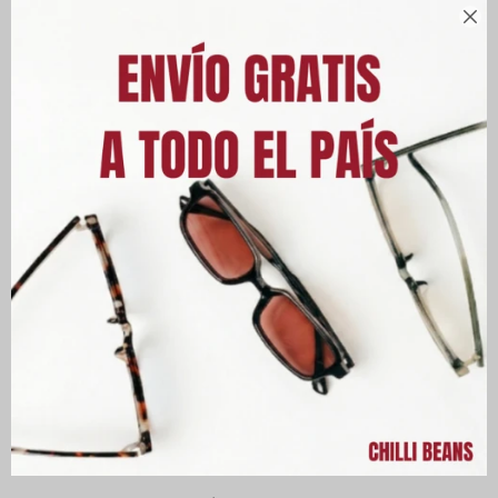

Descripción
Chilli Beans y Volkswagen se unen para rendir homenaje a
décadas de historia automovilística en una colección que
celebra los modelos clásicos de la marca, desde 1949 hasta
1994.
Lentes de sol redondos Volkswagen para mujer, fabricados en
acero inoxidable, un material ligero y resistente.
El diseño de las patillas se inspira en la construcción de los
antiguos coches Volkswagen, con el logotipo de Chilli Beans
recortado y el logotipo vintage de Volkswagen en los extremos,
en colores metalizados.