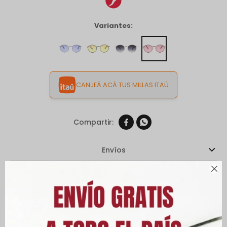
Variantes:
CANJEÁ ACÁ TUS MILLAS ITAÚ


Envíos
Cambios y Devoluciones

Medios de pago
Características