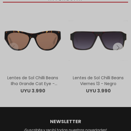
Lentes de Sol Chilli Beans
Lentes de Sol Chilli Beans
Ilha Grande Cat Eye -
Viernes 13 - Negro
Animal Print
UYU
3.990
UYU
3.990
NEWSLETTER
¡Suscribite y recibí todas nuestras novedades!