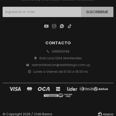
SUSCRIBIRME




CONTACTO
098960148
Gral Luna 1204, Montevideo
administracion@distritango.com.uy
Lunes a Viernes de 10:00 a 18:00 hs
© Copyright 2026 / Chilli Beans