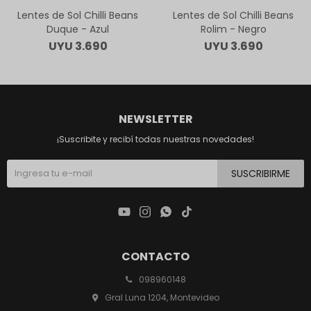
Lentes de Sol Chilli Beans
Lentes de Sol Chilli Beans
Duque - Azul
Rolim - Negro
UYU
3.690
UYU
3.690
NEWSLETTER
¡Suscribite y recibí todas nuestras novedades!
SUSCRIBIRME




CONTACTO
098960148
Gral Luna 1204, Montevideo