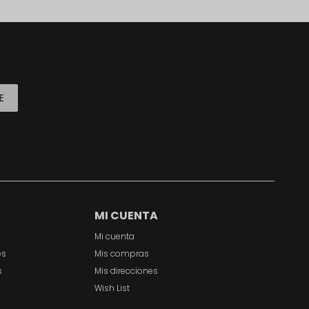
E
MI CUENTA
Mi cuenta
es
Mis compras
s
Mis direcciones
Wish List