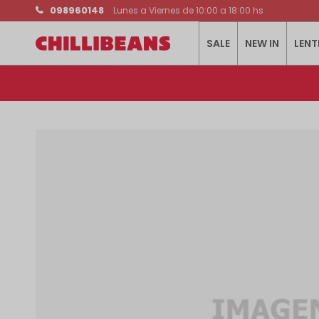
098960148
Lunes a Viernes de 10:00 a 18:00 hs
SALE
NEW IN
LENT