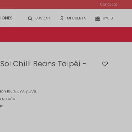
Contacto
IONES
UYU
0
Sol Chilli Beans Taipéi -
ión 100% UVA y UVB.
a un año.
io.