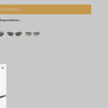
o está agotado.
disponibles:
