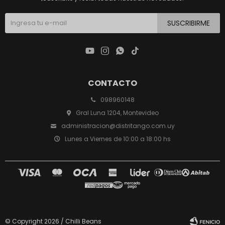
SUSCRIBIRME




CONTACTO
098960148
Gral Luna 1204, Montevideo
administracion@distritango.com.uy
Lunes a Viernes de 10:00 a 18:00 hs
© Copyright 2026 / Chilli Beans