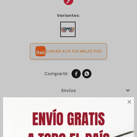
Variantes:
CANJEÁ ACÁ TUS MILLAS ITAÚ


Envíos
Cambios y Devoluciones

Medios de pago
Características