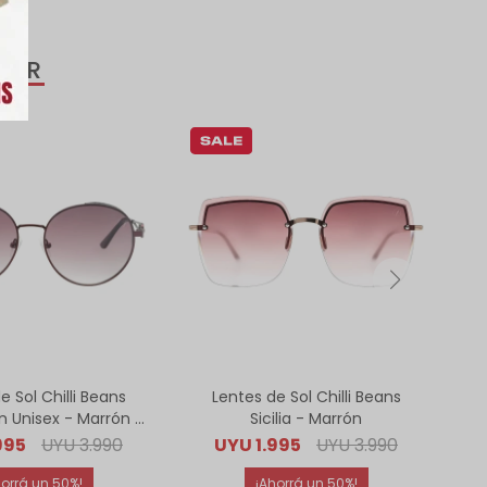
SAR
e Sol Chilli Beans
Lentes de Sol Chilli Beans
Le
 Unisex - Marrón -
Sicilia - Marrón
Cobre
995
UYU
3.990
UYU
1.995
UYU
3.990
50
50