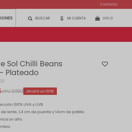
Contacto
IONES
UYU
0
e Sol Chilli Beans
- Plateado
22
5
UYU
3.990
50
ección 100% UVA y UVB.
 de lente, 1,4 cm de puente y 14cm de patilla.
rica un año.
ambio.