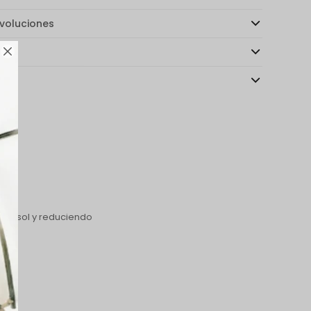
voluciones
ago

as
 del sol y reduciendo