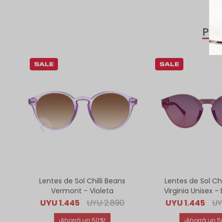
PR
Lentes de Sol Chilli Beans
Lentes de Sol Chi
Vermont - Violeta
Virginia Unisex -
UYU
1.445
UYU
2.890
UYU
1.445
U
50
5