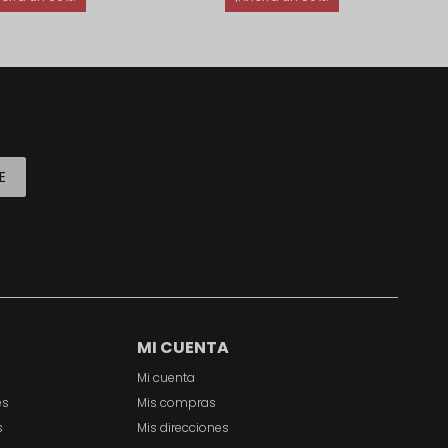
E
MI CUENTA
Mi cuenta
es
Mis compras
s
Mis direcciones