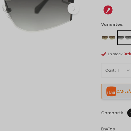
Variantes:
En stock
Últ
1
CANJEÁ 
Envíos