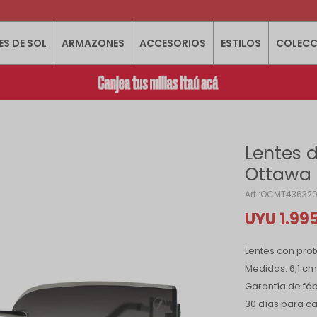
ES DE SOL
ARMAZONES
ACCESORIOS
ESTILOS
COLECC
Lentes d
Ottawa 
OCMT436320
UYU
1.99
Lentes con prot
Medidas: 6,1 cm
Garantía de fáb
30 días para c