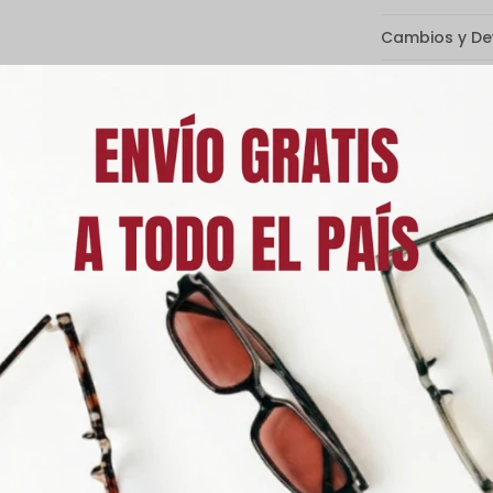
Cambios y De
Medios de p
Característic
Descripción
rotección 100 % UVA y UVB, protegiendo tus ojos de los rayos dañinos
ollar enfermedades oculares.
luyen un estuche de regalo.