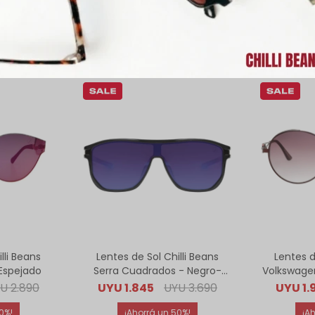
ODUCTOS QUE TE PUEDEN INTERE
lli Beans
Lentes de Sol Chilli Beans
Lentes d
 Espejado
Serra Cuadrados - Negro-
Volkswagen
Verde
YU
2.890
UYU
1.845
UYU
3.690
UYU
1.
0
50