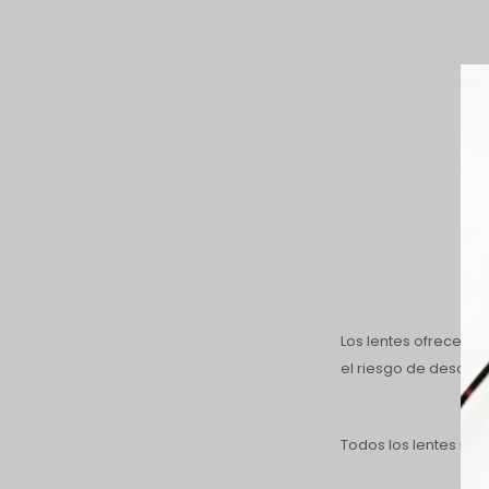
Los lentes ofrecen p
el riesgo de desarr
Todos los lentes inc