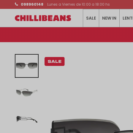
098960148
Lunes a Viernes de 10:00 a 18:00 hs
SALE
NEW IN
LENT