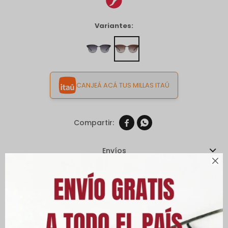
Variantes:
CANJEÁ ACÁ TUS MILLAS ITAÚ


Envíos

Cambios y Devoluciones
Medios de pago
Características