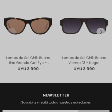
Lentes de Sol Chilli Beans
Lentes de Sol Chilli Beans
Ilha Grande Cat Eye -
Viernes 13 - Negro
Animal Print
UYU
3.990
UYU
3.990
NEWSLETTER
¡Suscribite y recibí todas nuestras novedades!