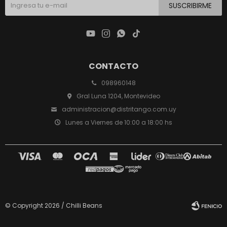
SUSCRIBIRME




CONTACTO
098960148
Gral Luna 1204, Montevideo
administracion@distritango.com.uy
Lunes a Viernes de 10:00 a 18:00 hs
© Copyright 2026 / Chilli Beans