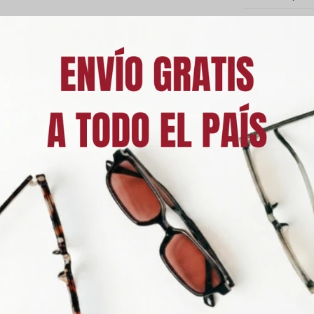
Medios de p
Característic
Descripción
n 100% UVA y UVB, protegiendo tus ojos de los rayos nocivos del sol,
rmedades oculares.
luyen un estuche de regalo.