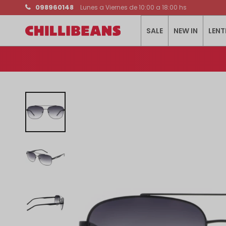
098960148
Lunes a Viernes de 10:00 a 18:00 hs
SALE
NEW IN
LENT