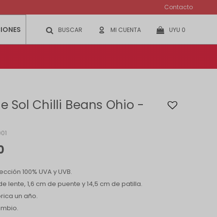
Contacto
IONES
UYU
0
e Sol Chilli Beans Ohio -
01
0
ección 100% UVA y UVB.
e lente, 1,6 cm de puente y 14,5 cm de patilla.
rica un año.
ambio.