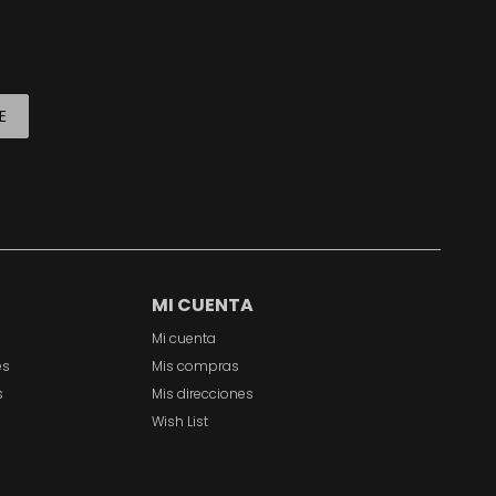
E
MI CUENTA
Mi cuenta
es
Mis compras
s
Mis direcciones
Wish List