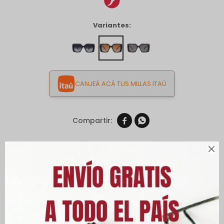
Variantes:
CANJEÁ ACÁ TUS MILLAS ITAÚ


Envíos

Cambios y Devoluciones
Medios de pago
Características