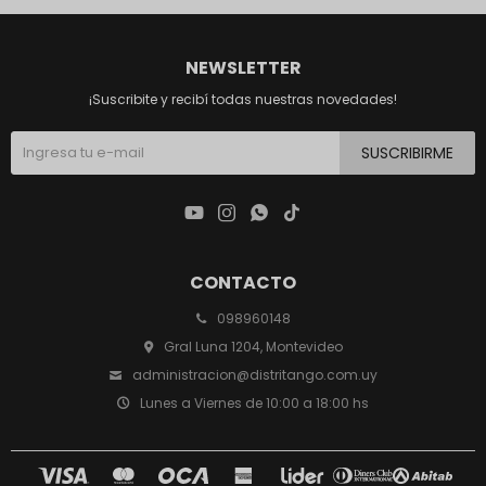
NEWSLETTER
¡Suscribite y recibí todas nuestras novedades!
SUSCRIBIRME




CONTACTO
098960148
Gral Luna 1204, Montevideo
administracion@distritango.com.uy
Lunes a Viernes de 10:00 a 18:00 hs