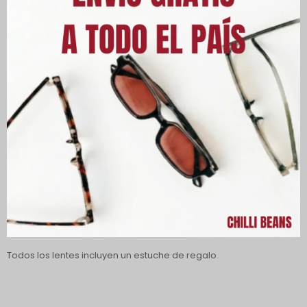
Los lentes de sol polarizadas clásicas Chilli Beans para mujer
están fabricadas en acetato, lo que las hace más ligeras,
duraderas y resistentes.
Sus lentes con protección 100 % UVA y UVB protegen tus ojos de
los rayos dañinos del sol, reduciendo el riesgo de desarrollar
enfermedades oculares.
Además, cuentan con tratamiento de polarización, que ofrece
imágenes más nítidas y mayor comodidad visual. El puente en
forma de U incorpora una plaqueta nasal y las patillas exclusivas
de Chilli Beans.
Todos los lentes incluyen un estuche de regalo.