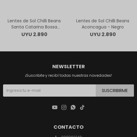
Lentes de Sol Chilli Beans
Lentes de Sol Chilli Beans
Santa Catarina Bossa
Aconcagua - Negro
Nova - Negro
UYU
2.890
UYU
2.890
NEWSLETTER
¡Suscribite y recibí todas nuestras novedades!
SUSCRIBIRME




CONTACTO