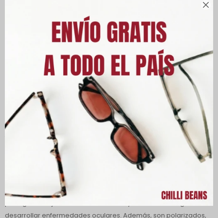

Ivete Sangalo es música, glamour y actitud, y esta colaboración
lo reúne todo. Lentes de sol unisex Ivete Sangalo con forma de
máscara solo en las lentes, este modelo es moderno e inspirado
en la presencia escénica y la estética de la cantante en sus
conciertos. Su silueta evoca un aire futurista y glamuroso,
recordando la estética de los 2000 y el estilo de las divas del
pop. Inspiradas en sus potentes actuaciones en directo y en el
álbum Berimbau Metalizado . Patillas con detalle de corte en
forma de "V" que aporta ligereza y un ajuste ceñido al rostro.
Logotipo de Ivete en los extremos de las patillas. Una fusión de
moda, música y performance, estos entes son una extensión del
escenario, el arte y la actitud de Ivete.
Lentes con protección 100% contra los rayos UVA y UVB, que
protegen los ojos de los daños del sol y reducen el riesgo de
desarrollar enfermedades oculares. Además, son polarizados,