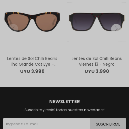
Lentes de Sol Chilli Beans
Lentes de Sol Chilli Beans
Ilha Grande Cat Eye -
Viernes 13 - Negro
Animal Print
UYU
3.990
UYU
3.990
NEWSLETTER
¡Suscribite y recibí todas nuestras novedades!
SUSCRIBIRME