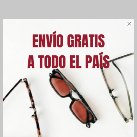

Descripción
Lentes de Sol Mujer Línea Classics Chilli Beans Classic Cuadradas
Polarizadas Tortuga, fabricadas en policarbonato, que es un
material ligero y resistente. Lentes con protección 100% contra los
rayos UVA y UVB, protegiendo tus ojos de los rayos nocivos del
sol, reduciendo el riesgo de desarrollar enfermedades oculares
y, además, cuentan con tratamiento de polarización haciendo
que las imágenes sean más claras y, al mismo tiempo,
proporcionando un aumento de comodidad visual. Puente en
forma de "U" con soporte nasal incorporado y patillas con la
firma de la marca más picante, Chilli Beans.