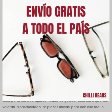
Descripción
Lentes de sol Chilli Beans Polarizados para Hombre, fabricadas
en policarbonato ligero y resistente.
Los lentes con 100% de protección contra los rayos UVA y UVB,
protegiendo tus ojos de los rayos nocivos del sol, reduciendo el
riesgo de desarrollar enfermedades oculares, también son
polarizados, haciendo la imagen más clara y, al mismo tiempo,
brindando mayor comodidad visual.
Con los pilares de la moda, la música, el arte y el geek, la marca
Chilli Beans cuenta con lentes de sol y armazones, con un diseño
atemporal para complacer todos los gustos. Ideal para quienes
valoran la practicidad y las piezas únicas, pero con ese toque