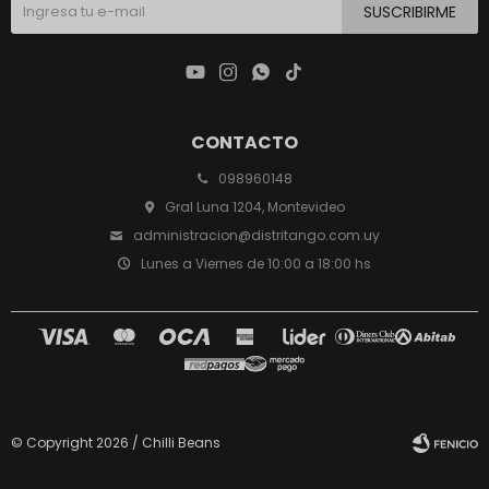
SUSCRIBIRME




CONTACTO
098960148
Gral Luna 1204, Montevideo
administracion@distritango.com.uy
Lunes a Viernes de 10:00 a 18:00 hs
© Copyright 2026 / Chilli Beans