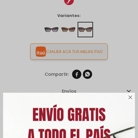
Variantes:
CANJEÁ ACÁ TUS MILLAS ITAÚ


Envíos

Cambios y Devoluciones
Medios de pago
Características