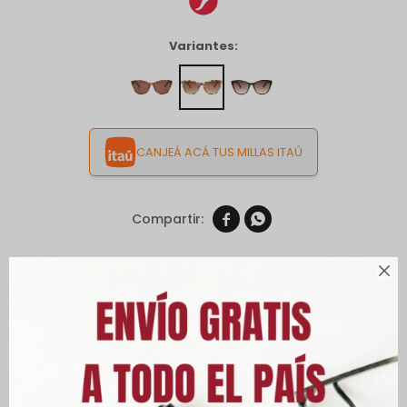
Variantes:
CANJEÁ ACÁ TUS MILLAS ITAÚ


Envíos

Cambios y Devoluciones
Medios de pago
Características