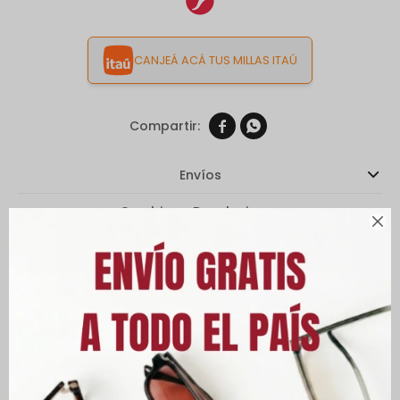
CANJEÁ ACÁ TUS MILLAS ITAÚ


Envíos
Cambios y Devoluciones

Medios de pago
Características
Descripción