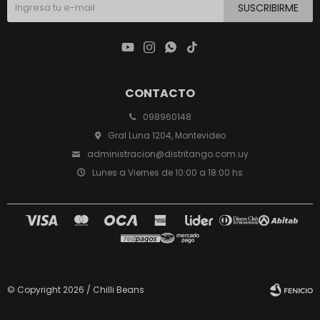
SUSCRIBIRME




CONTACTO
098960148
Gral Luna 1204, Montevideo
administracion@distritango.com.uy
Lunes a Viernes de 10:00 a 18:00 hs
© Copyright 2026 / Chilli Beans