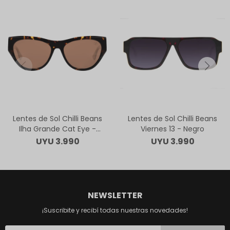
Lentes de Sol Chilli Beans
Lentes de Sol Chilli Beans
Ilha Grande Cat Eye -
Viernes 13 - Negro
Animal Print
UYU
3.990
UYU
3.990
NEWSLETTER
¡Suscribite y recibí todas nuestras novedades!