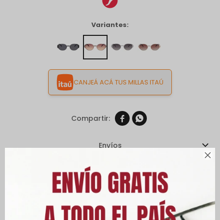
Variantes:
CANJEÁ ACÁ TUS MILLAS ITAÚ


Envíos

Cambios y Devoluciones
Medios de pago
Características