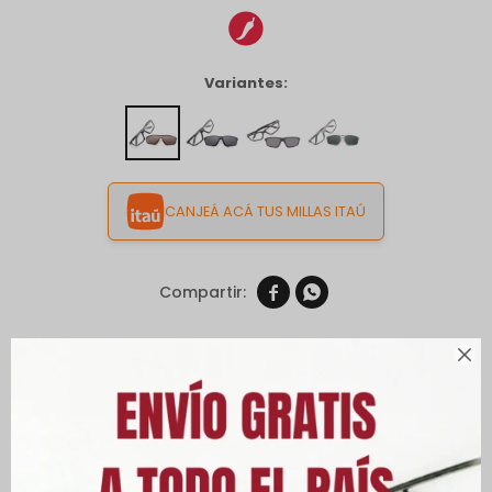
Variantes:
CANJEÁ ACÁ TUS MILLAS ITAÚ


Envíos

Cambios y Devoluciones
Medios de pago
Características