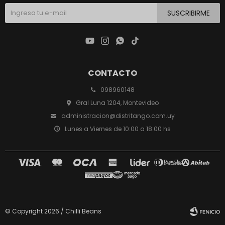
SUSCRIBIRME




CONTACTO
098960148
Gral Luna 1204, Montevideo
administracion@distritango.com.uy
Lunes a Viernes de 10:00 a 18:00 hs
© Copyright 2026 / Chilli Beans