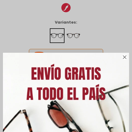
Variantes:
CANJEÁ ACÁ TUS MILLAS ITAÚ



Envíos
Cambios y Devoluciones
Medios de pago
Características