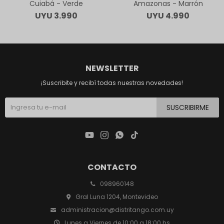
Cuiabá - Verde
Amazonas - Marrón
UYU
3.990
UYU
4.990
NEWSLETTER
¡Suscribite y recibí todas nuestras novedades!
SUSCRIBIRME




CONTACTO
098960148
Gral Luna 1204, Montevideo
administracion@distritango.com.uy
Lunes a Viernes de 10:00 a 18:00 hs