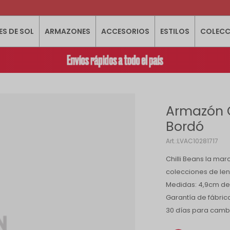
ES DE SOL
ARMAZONES
ACCESORIOS
ESTILOS
COLECC
Armazón Ch
Bordó
LVAC10281717
Chilli Beans la ma
colecciones de len
Medidas: 4,9cm de 
Garantía de fábric
30 días para camb