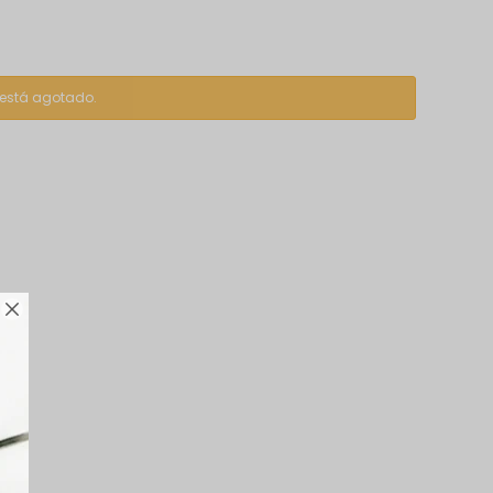
o está agotado.
