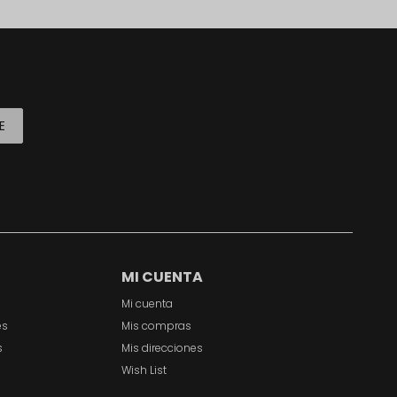
E
MI CUENTA
Mi cuenta
es
Mis compras
s
Mis direcciones
Wish List