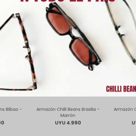
ODUCTOS QUE TE PUEDEN INTERE
ns Bilbao -
Armazón Chilli Beans Brasilia -
Armazón Ch
Marrón
90
UYU
4.990
U