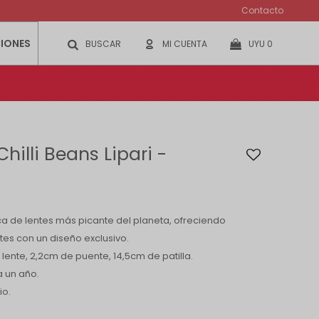
Contacto
IONES
UYU
0
illi Beans Lipari -
rca de lentes más picante del planeta, ofreciendo
tes con un diseño exclusivo.
lente, 2,2cm de puente, 14,5cm de patilla.
a un año.
io.