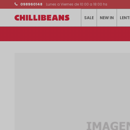
098960148
Lunes a Viernes de 10:00 a 18:00 hs
SALE
NEW IN
LENT