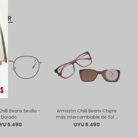
SAR
illi Beans Sevilla -
Armazón Chilli Beans Chipre
Ar
Dorado
más intercambiable de Sol -
m
Bordó
YU
5.490
UYU
5.490