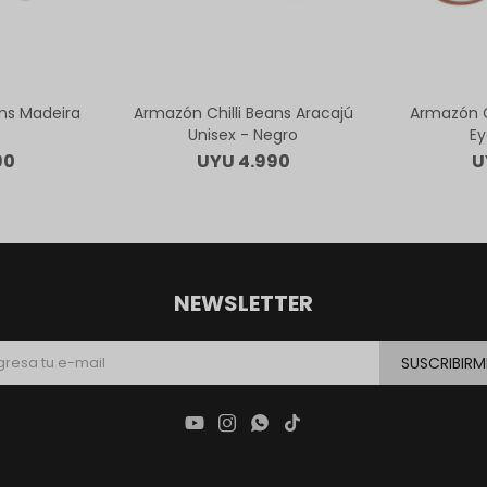
ans Madeira
Armazón Chilli Beans Aracajú
Armazón C
Unisex - Negro
Ey
90
UYU
4.990
U
NEWSLETTER
SUSCRIBIRM



