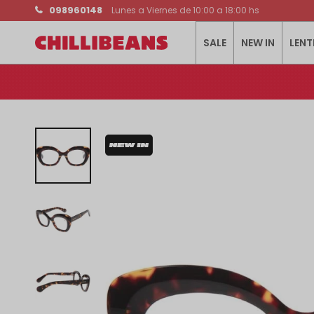
098960148
Lunes a Viernes de 10:00 a 18:00 hs
SALE
NEW IN
LENT