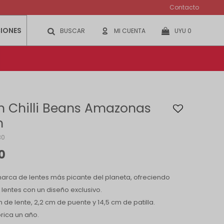
Contacto
IONES
UYU
0
 Chilli Beans Amazonas
n
30
0
 marca de lentes más picante del planeta, ofreciendo
lentes con un diseño exclusivo.
 de lente, 2,2 cm de puente y 14,5 cm de patilla.
rica un año.