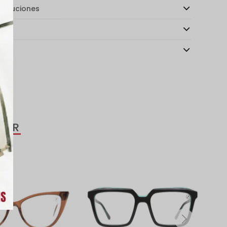
voluciones
ago
as
SAR