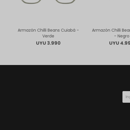
Armazón Chilli Beans Cuiabá -
Armazón Chilli Be
Verde
- Negro
UYU
3.990
UYU
4.9