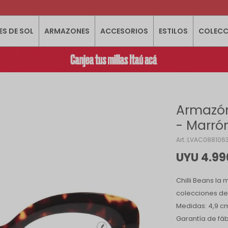
ES DE SOL
ARMAZONES
ACCESORIOS
ESTILOS
COLECC
Armazón
- Marró
LVAC088106
UYU
4.99
Chilli Beans la
colecciones de 
Medidas: 4,9 cm
Garantía de fáb