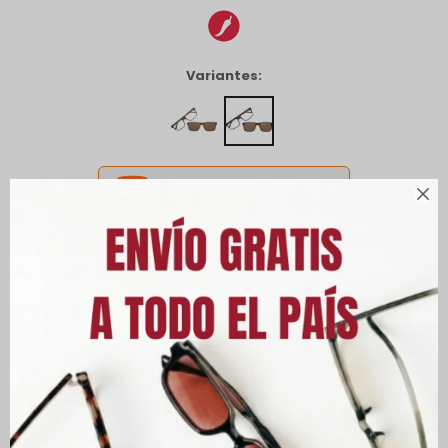
Variantes:
CANJEÁ ACÁ TUS MILLAS ITAÚ



Envíos
Cambios y Devoluciones
Medios de pago
Características