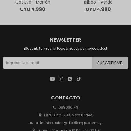
Cat Eye - Marrón
Bilbao - Verde
UYU
4.990
UYU
4.990
NEWSLETTER
¡Suscribite y recibí todas nuestras novedades!
SUSCRIBIRME




CONTACTO
098960148
Gral Luna 1204, Montevideo
administracion@distritango.com.uy
Lunes a Viernes de 10:00 a 18:00 hs