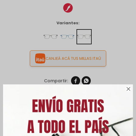
Variantes:
CANJEÁ ACÁ TUS MILLAS ITAÚ



Envíos
Cambios y Devoluciones
Medios de pago
Características