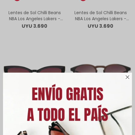
Lentes de Sol Chilli Beans
Lentes de Sol Chilli Beans
NBA Los Angeles Lakers -
NBA Los Angeles Lakers -
Negro Matte
Negro Degrade
UYU
3.690
UYU
3.690

Lentes de Sol Chilli Beans -
Lentes de Sol Chilli Beans -
NBA Los Angeles Lakers Cat
NBA Phoenix Suns Negro
Negro
Brilloso
UYU
2.890
UYU
3.690