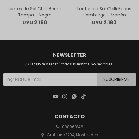
Lentes de Sol Chilli Beans
Lentes de Sol Chilli Beans
Tampa - Negro
Hamburgo - Marrón
UYU
2.190
UYU
2.190
NEWSLETTER
¡Suscribite y recibí todas nuestras novedades!
SUSCRIBIRME




CONTACTO
098960148
Gral Luna 1204, Montevideo