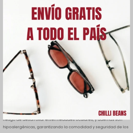
Lentes de sol cuadrados Volkswagen para niños, fabricados en
policarbonato, un material ligero y resistente.
Este modelo cuadrado inyectado se inspira en la Kombi de los
años 50. Las patillas son de metal, con un diseño que evoca la
curvatura frontal de la Kombi, caracterizada por la división de
color en la parte delantera y los laterales. El objetivo era resaltar
esta característica única de la Kombi, utilizando un diseño que
reflejara la división de color y la icónica curvatura del vehículo. El
logotipo de Volkswagen manuscrito, utilizado en aquella época,
se ha incorporado a las patillas, aportando un toque nostálgico y
auténtico al modelo.
Los lentes con protección 100% contra los rayos UVA y UVB
protegen los ojos de los rayos solares dañinos, reduciendo el
riesgo de desarrollar enfermedades oculares, y además son
hipoalergénicas, garantizando la comodidad y seguridad de los